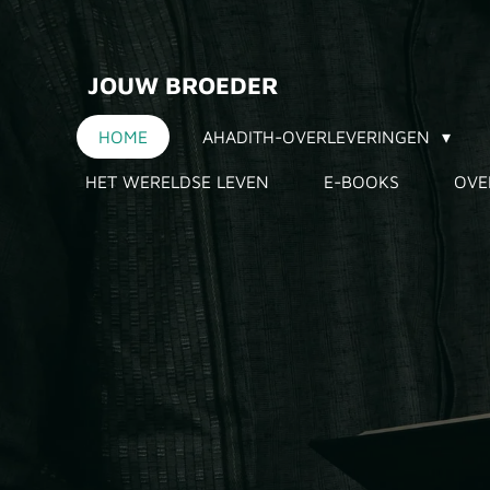
Ga
direct
JOUW BROEDER
naar
de
HOME
AHADITH-OVERLEVERINGEN
hoofdinhoud
HET WERELDSE LEVEN
E-BOOKS
OVE