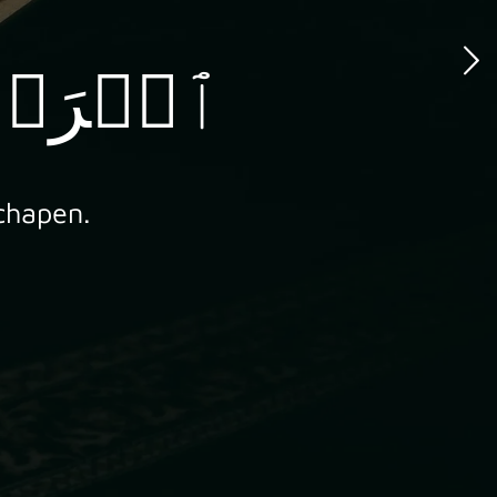
ٱقۡرَأۡ بِٱسۡمِ رَبِّكَ ٱلَّذِي خَلَقَ
schapen.