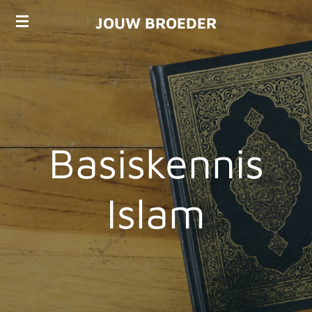
Ga
JOUW BROEDER
direct
naar
de
hoofdinhoud
Basiskennis
Islam