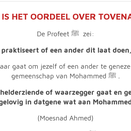
 IS HET OORDEEL OVER TOVENA
De Profeet ﷺ zei:
 praktiseert of een ander dit laat doen
aar gaat om jezelf of een ander te genezen
gemeenschap van Mohammed ﷺ .
elderziende of waarzegger gaat en gelo
ngelovig in datgene wat aan Mohammed
(Moesnad Ahmed)