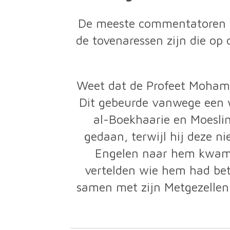
De meeste commentatoren v
de tovenaressen zijn die op
Weet dat de Profeet Mohammed ﷺ , de meeste edele der schepsels, getroffen werd 
Dit gebeurde vanwege een wi
al-Boekhaarie en Moesli
gedaan, terwijl hij deze niet had ged
Engelen naar hem kwamen.
vertelden wie hem had bet
samen met zijn Metgezellen 