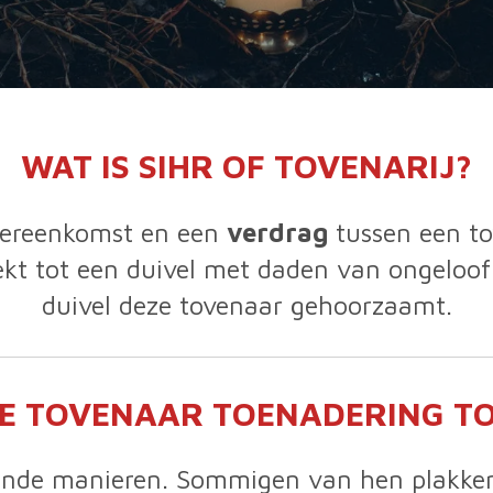
WAT IS SIHR OF TOVENARIJ?
overeenkomst en een
verdrag
tussen een to
ekt tot een duivel met daden van ongeloo
duivel deze tovenaar gehoorzaamt.
E TOVENAAR TOENADERING TO
llende manieren. Sommigen van hen plakke