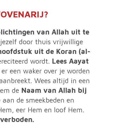
TOVENARIJ?
lichtingen van Allah uit te
zelf door thuis vrijwillige
oofdstuk uit de Koran (al-
ereciteerd wordt.
Lees
Aayat
l er een waker over je worden
anbreekt. Wees altijd in een
oem de
Naam van Allah bij
e aan de smeekbeden en
k Hem, eer Hem en loof Hem.
 verboden.