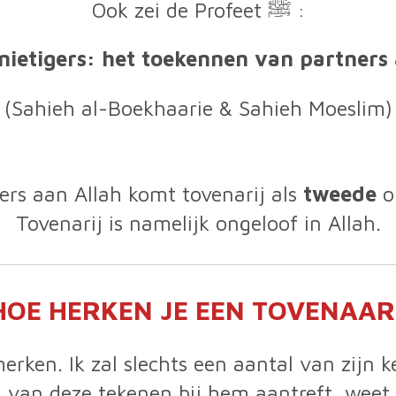
Ook zei de Profeet ﷺ :
nietigers: het toekennen van partners 
(Sahieh al-Boekhaarie & Sahieh Moeslim)
rs aan Allah komt tovenarij als
tweede
op
Tovenarij is namelijk ongeloof in Allah.
HOE HERKEN JE EEN TOVENAAR
erken. Ik zal slechts een aantal van zij
n van deze tekenen bij hem aantreft, weet