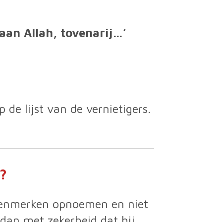
aan Allah, tovenarij…’
 de lijst van de vernietigers.
?
n kenmerken opnoemen en niet
 dan met zekerheid dat hij