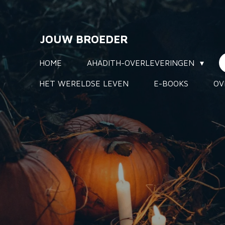
Ga
direct
JOUW BROEDER
naar
de
HOME
AHADITH-OVERLEVERINGEN
hoofdinhoud
HET WERELDSE LEVEN
E-BOOKS
OV