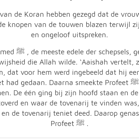
an de Koran hebben gezegd dat de vrouw
 de knopen van de touwen blazen terwijl zi
en ongeloof uitspreken.
door tovenarij.
jsheid die Allah wilde. ‘Aaishah vertelt, 
m, dat voor hem werd ingebeeld dat hij ee
aan. Daarna smeekte Profeet ﷺ tot Allah, waarop er twee
 De één ging bij zijn hoofd staan en de a
overd en waar de tovenarij te vinden was
en de tovenarij teniet deed. Daarop genas 
Profeet ﷺ .