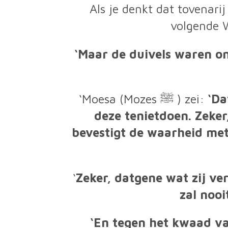
Als je denkt dat tovenarij
volgende W
‘Maar de duivels waren on
‘Moesa (Mozes ﷺ ) zei:
‘Da
deze tenietdoen. Zeker
bevestigt de waarheid met
‘
Zeker, datgene wat zij ver
zal nooi
‘En tegen het kwaad va