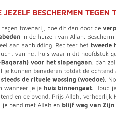
E JEZELF BESCHERMEN TEGEN 
n tegen tovenarij, doe dit dan door de
verp
gebeden
in de huizen van Allah. Bescherm je
eel aan aanbidding. Reciteer het
tweede h
lucht van het huis waarin dit hoofdstuk g
al-Baqarah) voor het slapengaan
, dan za
al je kunnen benaderen totdat de ochtend a
w
steeds de rituele wassing (woedoe)
. N
 wanneer je je
huis binnengaat
. Houd j
end en de avond. Prijs Allah, verheerlij
 je band met Allah en
blijf weg van Zijn