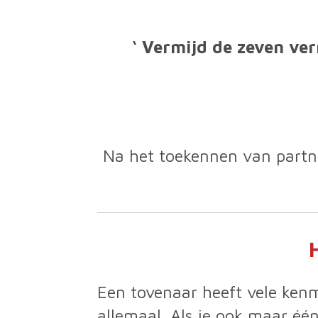
‘ Vermijd de zeven ver
Na het toekennen van partne
Een tovenaar heeft vele kenm
allemaal. Als je ook maar éé