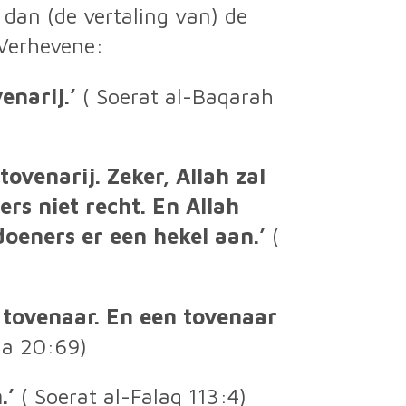
s dan (de vertaling van) de
 Verhevene:
enarij.’
( Soerat al-Baqarah
ovenarij. Zeker, Allah zal
rs niet recht. En Allah
oeners er een hekel aan.’
(
n tovenaar. En een tovenaar
Ha 20:69)
.’
( Soerat al-Falaq 113:4)