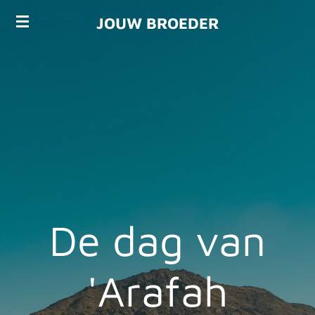
Ga
JOUW BROEDER
direct
naar
de
hoofdinhoud
De dag van
'Arafah