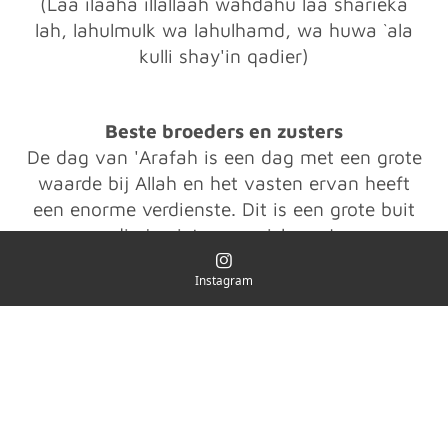
(Laa ilaaha illallaah wahdahu laa sharieka
lah, lahulmulk wa lahulhamd, wa huwa `ala
kulli shay'in qadier)
Beste broeders en zusters
De dag van 'Arafah is een dag met een grote
waarde bij Allah en het vasten ervan heeft
een enorme verdienste. Dit is een grote buit
die je niet mag mislopen!
Instagram
© 2020 Instagram en Snapchat @jouw_broeder