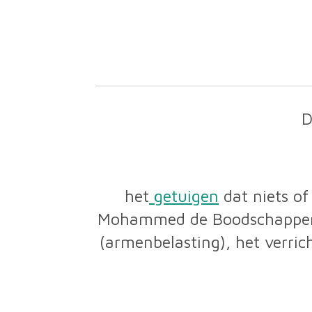
het
getuigen
dat niets of
Mohammed de Boodschapper i
(armenbelasting), het verri