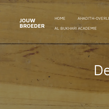
Ga
direct
HOME
AHADITH-OVER
naar
JOUW
BROEDER
de
AL BUKHARI ACADEMIE
hoofdinhoud
De