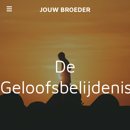
Ga
JOUW BROEDER
direct
naar
de
hoofdinhoud
De
Geloofsbelijdeni