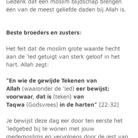
Gedenk dat een moslim blijdschap brengen
één van de meest geliefde daden bij Allah is.
Beste broeders en zusters:
Het feit dat de moslim grote waarde hecht
aan de ‘Ied getuigt van sterk geloof in het
hart. Allah zegt:
“En wie de gewijde Tekenen van
Allah
(waaronder de ‘Ied)
eer bewijst;
voorwaar, dat is
(teken)
van
Taqwa
(Godsvrees)
in de harten”
[22:32]
Je bewijst deze dag eer door ten eerste het
'Iedgebed bij te wonen met jouw
medemoslims en vervolgens door de rest van