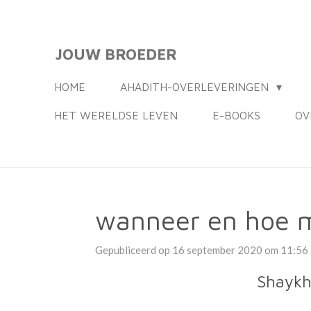
Ga
direct
JOUW BROEDER
naar
de
HOME
AHADITH-OVERLEVERINGEN
hoofdinhoud
HET WERELDSE LEVEN
E-BOOKS
OV
wanneer en hoe m
Gepubliceerd op 16 september 2020 om 11:56
Shaykh 