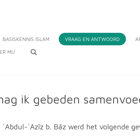
BASISKENNIS ISLAM
VRAAG EN ANTWOORD
A
ER MIJ
ag ik gebeden samenvoeg
ʿAbdul-ʿAzīz b. Bāz werd het volgende g