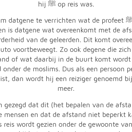
hij ﷺ op reis was.
 verrichten wat de profeet ﷺ ook verrichte als hij op reis
rden is datgene wat overeenkomt met de af
rderheid van de geleerden. Dit komt overe
auto voortbeweegt. Zo ook degene die zich
and of wat daarbij in de buurt komt wordt
 onder de moslims. Dus als een persoon pe
reist, dan wordt hij een reiziger genoemd b
meer.
gezegd dat dit (het bepalen van de afstan
 mensen en dat de afstand niet beperkt k
s reis wordt gezien onder de gewoonte van