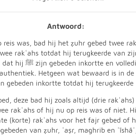
Antwoord:
wee rakʿahs totdat hij terugkeerde van zij
 authentiek. Hetgeen wat bewaard is in de
 hij ﷺ zijn gebeden inkortte totdat hij terugkeerde
, deze bad hij zoals altijd (drie rakʿahs) 
ee rakʿahs of hij nu op reis was of niet. 
hte (korte) rakʿahs voor het fajr gebed of h
e gebeden van ẓuhr, ʿaṣr, maghrib en ʿīshāʾ,