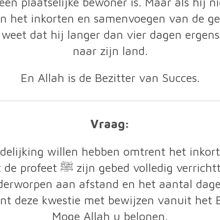
een plaatselijke bewoner is. Maar als hij n
an het inkorten en samenvoegen van de g
 weet dat hij langer dan vier dagen ergens
naar zijn land.
En Allah is de Bezitter van Succes.
Vraag:
delijking willen hebben omtrent het inkort
e tijdens het reizen en is het
nderworpen aan afstand en het aantal dag
rent deze kwestie met bewijzen vanuit het 
Moge Allah u belonen.