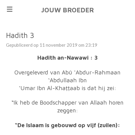
Ga
JOUW BROEDER
direct
naar
de
Hadith 3
hoofdinhoud
Gepubliceerd op 11 november 2019 om 23:19
Hadith an-Nawawi : 3
Overgeleverd van Abū 'Abdur-Rahmaan
‘Abdullaah Ibn
'Umar Ibn Al-Khaṭṭaab is dat hij zei:
“Ik heb de Boodschapper van Allaah horen
zeggen:
“De Islaam is gebouwd op vijf (zuilen):