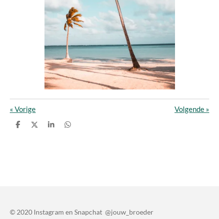
«
Vorige
Volgende
»
D
D
S
D
e
e
h
e
l
e
a
l
e
l
r
e
n
e
n
© 2020 Instagram en Snapchat @jouw_broeder