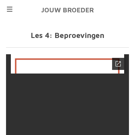
Ga
JOUW BROEDER
direct
naar
de
Les 4: Beproevingen
hoofdinhoud