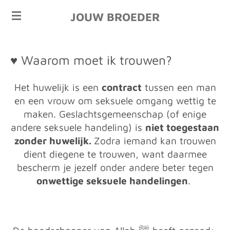
Ga
JOUW BROEDER
direct
naar
de
♥ Waarom moet ik trouwen?
hoofdinhoud
Het huwelijk is een
contract
tussen een man
en een vrouw om seksuele omgang wettig te
maken. Geslachtsgemeenschap (of enige
andere seksuele handeling) is
niet toegestaan
zonder huwelijk.
Z
odra iemand kan trouwen
dient diegene te trouwen, want daarmee
bescherm je jezelf onder andere beter tegen
onwettige seksuele handelingen
.