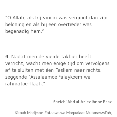
“
O Allah, als hij vroom was vergroot dan zijn
beloning en als hij een overtreder was
begenadig hem.”
4.
Nadat men de vierde takbier heeft
verricht, wacht men enige tijd om vervolgens
af te sluiten met één Tasliem naar rechts,
c
zeggende “Assalaamoe
alaykoem wa
rahmatoe-llaah.”
'
Sheich
Abd ul-Aziez ibnoe Baaz
Kitaab Madjmoe’ Fataawa wa Maqaalaat Mutanawwi'ah,