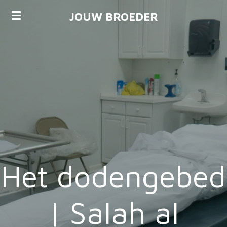
Ga
JOUW BROEDER
direct
naar
de
hoofdinhoud
Het dodengebed
| Salah al