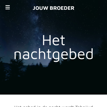
Ga
JOUW BROEDER
direct
naar
de
hoofdinhoud
Het
nachtgebed