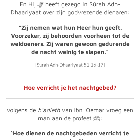
En Hij ﷻ heeft gezegd in Sūrah Adh-
Dhaariyaat over zijn godvrezende dienaren:
“Zij nemen wat hun Heer hun geeft.
Voorzeker, zij behoorden voorheen tot de
weldoeners. Zij waren gewoon gedurende
de nacht weinig te slapen.”
[Sūrah Adh-Dhaariyaat 51:16-17]
Hoe verricht je het nachtgebed?
volgens de
h’adieth
van Ibn ‘Oemar vroeg een
man aan de profeet ﷺ
:
‘Hoe dienen de nachtgebeden verricht te