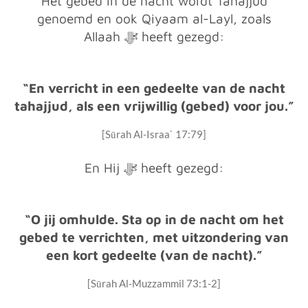
Het gebed in de nacht wordt Tahajjud
genoemd en ook Qiyaam al-Layl, zoals
Allaah ﷻ heeft gezegd:
“En verricht in een gedeelte van de nacht
tahajjud, als een vrijwillig (gebed) voor jou.”
[Sūrah Al-Israa` 17:79]
En Hij ﷻ heeft gezegd:
“O jij omhulde. Sta op in de nacht om het
gebed te verrichten, met uitzondering van
een kort gedeelte (van de nacht).”
[Sūrah Al-Muzzammil 73:1-2]