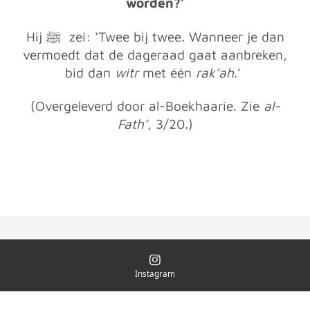
worden?’
Hij
ﷺ
zei:
‘Twee bij twee. Wanneer je dan
vermoedt dat de dageraad gaat aanbreken,
bid dan
witr
met één
rak’ah
.’
(Overgeleverd door al-Boekhaarie. Zie
al-
Fath’
, 3/20.)
© 2020 Instagram en Snapchat @jouw_broeder
Instagram