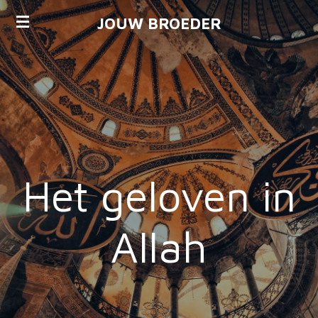
Ga
JOUW BROEDER
direct
naar
de
hoofdinhoud
Het geloven in
Allah