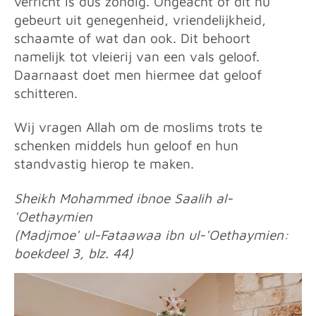
verricht is dus zondig. Ongeacht of dit nu
gebeurt uit genegenheid, vriendelijkheid,
schaamte of wat dan ook. Dit behoort
namelijk tot vleierij van een vals geloof.
Daarnaast doet men hiermee dat geloof
schitteren.
Wij vragen Allah om de moslims trots te
schenken middels hun geloof en hun
standvastig hierop te maken.
Sheikh Mohammed ibnoe Saalih al-
'Oethaymien
(Madjmoe' ul-Fataawaa ibn ul-'Oethaymien:
boekdeel 3, blz. 44)