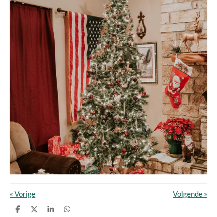
«
Vorige
Volgende
»
D
D
S
D