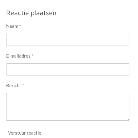
e
e
h
e
l
e
a
l
e
l
r
e
Reactie plaatsen
n
e
n
Naam *
E-mailadres *
Bericht *
Verstuur reactie