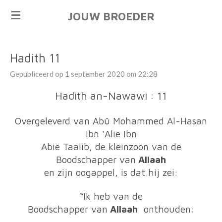
Ga
JOUW BROEDER
direct
naar
de
Hadith 11
hoofdinhoud
Gepubliceerd op 1 september 2020 om 22:28
Hadith an-Nawawi : 11
Overgeleverd van Abū Mohammed Al-Hasan
Ibn 'Alie Ibn
Abie Taalib, de kleinzoon van de
Boodschapper van
Allaah
en zijn oogappel, is dat hij zei:
“Ik heb van de
Boodschapper van
Allaah
onthouden: