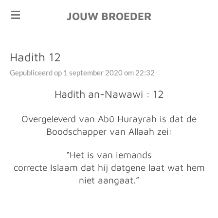
Ga
JOUW BROEDER
direct
naar
de
Hadith 12
hoofdinhoud
Gepubliceerd op 1 september 2020 om 22:32
Hadith an-Nawawi : 12
Overgeleverd van Abū Hurayrah is dat de
Boodschapper van Allaah zei:
“Het is van iemands
correcte Islaam dat hij datgene laat wat hem
niet aangaat.”