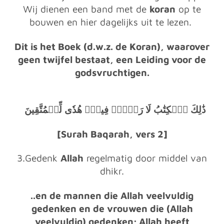
Wij dienen een band met de
koran
op te
bouwen en hier dagelijks uit te lezen.
Dit is het Boek (d.w.z. de Koran), waarover
geen twijfel bestaat, een Leiding voor de
godsvruchtigen.
ذَٰلِكَ ٱلۡكِتَٰبُ لَا رَيۡبَۛ فِيهِۛ هُدٗى لِّلۡمُتَّقِينَ
[
Surah Baqarah, vers 2
]
3.Gedenk
Allah
regelmatig door middel van
dhikr.
..en de mannen die Allah veelvuldig
gedenken en de vrouwen die (Allah
veelvuldig) gedenken; Allah heeft