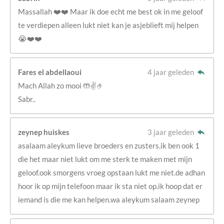
Massallah ❤️❤️ Maar ik doe echt me best ok in me geloof
te verdiepen alleen lukt niet kan je asjeblieft mij helpen
😭❤️❤️
Fares el abdellaoui
4 jaar geleden
Mach Allah zo mooi 🤲✌️🤌
Sabr..
zeynep huiskes
3 jaar geleden
asalaam aleykum lieve broeders en zusters.ik ben ook 1
die het maar niet lukt om me sterk te maken met mijn
geloof.ook smorgens vroeg opstaan lukt me niet.de adhan
hoor ik op mijn telefoon maar ik sta niet op.ik hoop dat er
iemand is die me kan helpen.wa aleykum salaam zeynep