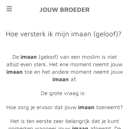
Ga
JOUW BROEDER
direct
naar
de
Hoe versterk ik mijn imaan (geloof)?
hoofdinhoud
De
imaan
(geloof) van een moslim is niet
altijd even sterk. Het ene moment neemt jouw
imaan
toe en het andere moment neemt jouw
imaan
af.
De grote vraag is:
Hoe zorg je ervoor dat jouw
imaan
toeneemt?
Het is ten eerste zeer belangrijk dat je kunt
opmerken wanneer jouw
imaan
afneemt. De