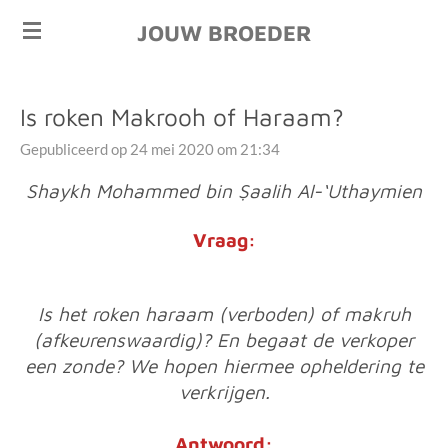
Ga
JOUW BROEDER
direct
naar
de
Is roken Makrooh of Haraam?
hoofdinhoud
Gepubliceerd op 24 mei 2020 om 21:34
Shaykh Mohammed bin Ṣaalih Al-‘Uthaymien
Vraag:
Is het roken haraam (verboden) of makruh
(afkeurenswaardig)? En begaat de verkoper
een zonde? We hopen hiermee opheldering te
verkrijgen.
Antwoord: